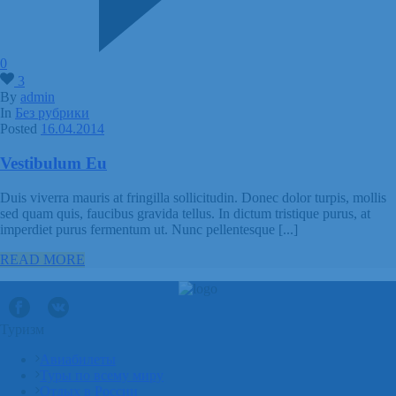
0
3
By
admin
In
Без рубрики
Posted
16.04.2014
Vestibulum Eu
Duis viverra mauris at fringilla sollicitudin. Donec dolor turpis, mollis
sed quam quis, faucibus gravida tellus. In dictum tristique purus, at
imperdiet purus fermentum ut. Nunc pellentesque [...]
READ MORE
Туризм
Авиабилеты
Туры по всему миру
Отдых в России