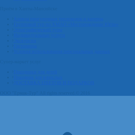
Приём в Ханты-Мансийске
Аренда прогулочных теплоходов и катеров
Групповой тур по ХМАО «Месторождение Югра»
Этнографический туры
Индивидуальные услуги
Экскурсии
Гостиницы
Условия использования персональных данных
Супер-маркет услуг
Праздники для детей
Праздник для взрослых
ДОСТАВКА ЦВЕТОВ И ПОДАРКОВ
ООО "Ермак-Тур" All rights reserved.© 2016